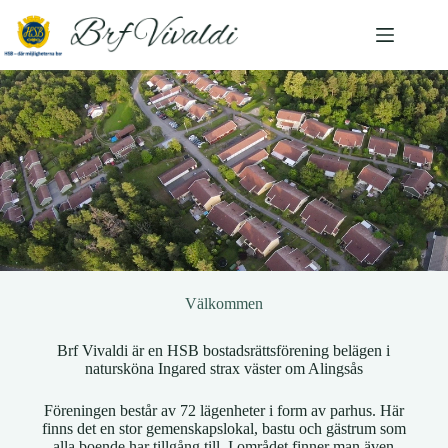
Välkommen
Brf Vivaldi är en HSB bostadsrättsförening belägen i
natursköna Ingared strax väster om Alingsås
Föreningen består av 72 lägenheter i form av parhus. Här
finns det en stor gemenskapslokal, bastu och gästrum som
alla boende har tillgång till. I området finner man även