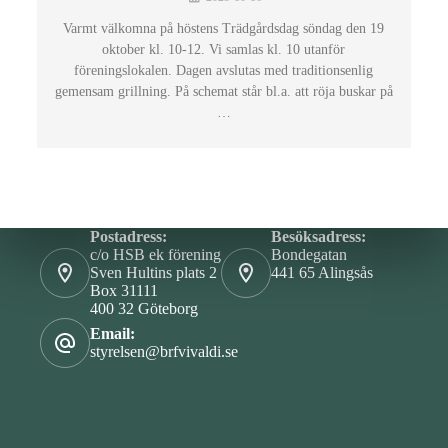
Varmt välkomna på höstens Trädgårdsdag söndag den 19
oktober kl. 10-12. Vi samlas kl. 10 utanför
föreningslokalen. Dagen avslutas med traditionsenlig
gemensam grillning. På schemat står bl.a. att röja buskar på
…
Postadress:
Besöksadress:
c/o HSB ek förening
Bondegatan
Sven Hultins plats 2
441 65 Alingsås
Box 31111
400 32 Göteborg
Email:
styrelsen@brfvivaldi.se