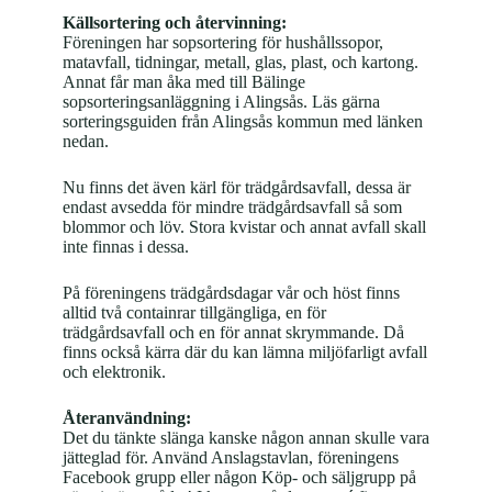
Källsortering och återvinning:
Föreningen har sopsortering för hushållssopor,
matavfall, tidningar, metall, glas, plast, och kartong.
Annat får man åka med till Bälinge
sopsorteringsanläggning i Alingsås. Läs gärna
sorteringsguiden från Alingsås kommun med länken
nedan.
Nu finns det även kärl för trädgårdsavfall, dessa är
endast avsedda för mindre trädgårdsavfall så som
blommor och löv. Stora kvistar och annat avfall skall
inte finnas i dessa.
På föreningens trädgårdsdagar vår och höst finns
alltid två containrar tillgängliga, en för
trädgårdsavfall och en för annat skrymmande. Då
finns också kärra där du kan lämna miljöfarligt avfall
och elektronik.
Återanvändning:
Det du tänkte slänga kanske någon annan skulle vara
jätteglad för. Använd Anslagstavlan, föreningens
Facebook grupp eller någon Köp- och säljgrupp på