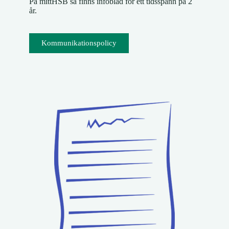
På mittHSB så finns infoblad för ett tidsspann på 2
år.
Kommunikationspolicy