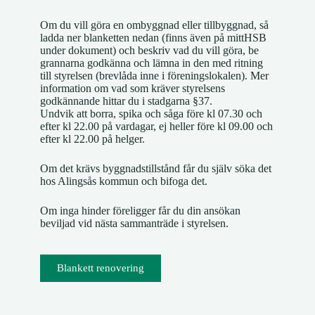
Om du vill göra en ombyggnad eller tillbyggnad, så
ladda ner blanketten nedan (finns även på mittHSB
under dokument) och beskriv vad du vill göra, be
grannarna godkänna och lämna in den med ritning
till styrelsen (brevlåda inne i föreningslokalen). Mer
information om vad som kräver styrelsens
godkännande hittar du i stadgarna §37.
Undvik att borra, spika och såga före kl 07.30 och
efter kl 22.00 på vardagar, ej heller före kl 09.00 och
efter kl 22.00 på helger.
Om det krävs byggnadstillstånd får du själv söka det
hos Alingsås kommun och bifoga det.
Om inga hinder föreligger får du din ansökan
beviljad vid nästa sammanträde i styrelsen.
Blankett renovering