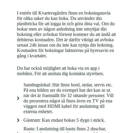
I entrén till Kvartersgården finns en bokningstavla
för olika saker du kan boka. Du använder din
plastbricka för att logga in och göra dina val. Om du
bokar men av någon anledning inte utnyttjar din
bokning eller avbokar försent kommer du att ändå att
debiteras kostnaden. Det är därför viktigt att avboka
senast 24h innan om du inte kan nyttja din bokning.
Kostnaden för bokningar faktureras på hyresavin en
gång i kvartalet.
Du har också möjlighet att boka via en app i
mobilen. För att ansluta dig kontakta styrelsen.
Samlingslokal: Här finns bord, stolar, servis etc.
På ena bilden ser du exempel hur det kan se ut
när det är framställt för 32 sittande personer. Vill
du presentera något så finns även en TV på ena
väggen med HDMI kabel för anslutning till
externa enheter.
Gästrum: Kan endast bokas 5 dygn i sträck.
Bastu: I anslutning till bastu finns 2 duschar,