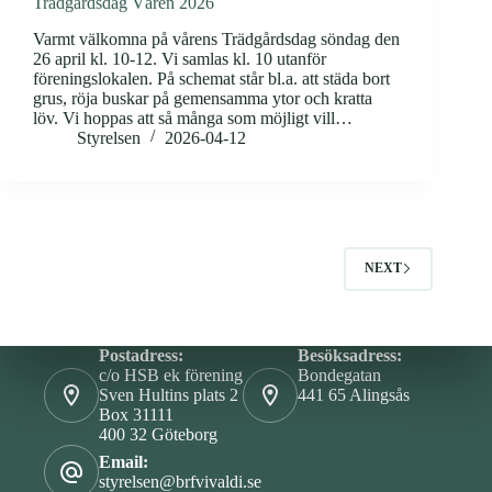
Trädgårdsdag Våren 2026
Varmt välkomna på vårens Trädgårdsdag söndag den
26 april kl. 10-12. Vi samlas kl. 10 utanför
föreningslokalen. På schemat står bl.a. att städa bort
grus, röja buskar på gemensamma ytor och kratta
löv. Vi hoppas att så många som möjligt vill…
Styrelsen
2026-04-12
NEXT
Postadress:
Besöksadress:
c/o HSB ek förening
Bondegatan
Sven Hultins plats 2
441 65 Alingsås
Box 31111
400 32 Göteborg
Email:
styrelsen@brfvivaldi.se