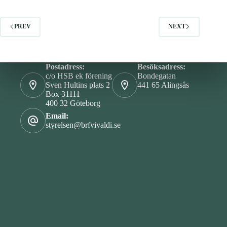
PREV
NEXT
Postadress:
Besöksadress:
c/o HSB ek förening
Bondegatan
Sven Hultins plats 2
441 65 Alingsås
Box 31111
400 32 Göteborg
Email:
styrelsen@brfvivaldi.se